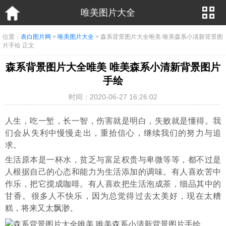
唯美图片大全
位置：
表白图片网
>
唯美图片大全
> 森系背景图片大全唯美 唯美森系小清新背景图
片手绘 正文
森系背景图片大全唯美 唯美森系小清新背景图片
手绘
时间：2020-06-27 16:26:02
人生，吃一堑，长一智，伤害就是明白，失败就是懂得。我
们会从失利中慢慢走出，重拾信心，继续我们的努力与追
求。
生活原本是一杯水，贫乏与富足权贵与卑微等等，都不过是
人根据自己的心态和能力为生活添加的调味。有人喜欢苦中
作乐，把它搅成咖啡。有人喜欢把生活泡成茶，细品其中的
甘香。很多人不快乐，因为总觉得过去太美好，现在太糟
糕，将来又太飘渺。