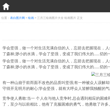
位置：
表白图片网
>
绘画
> 三月三绘画图片大全 绘画图片 正文
学会坚强，做一个对生活充满自信的人，忘箭去把握现在，人
了森林;渺小的水滴，学会了坚强，变成了我们伟大的......切
学会坚强，做一个对生活充满自信的人，忘箭去把握现在，人
了森林;渺小的水滴，学会了坚强，变成了我们伟大的......切
有一种山崩于前而面不改色的品质叫坚强;有一种被众人误解却
守得开见明月的耐心;学会坚强，就有大呼众人皆醉我独醒的气
竞争使人勇敢:当一 个人在与他人竞争时,总会遇到相应的困
了，至少与以前相比，他有了克服困难的勇气，他勇敢了许多