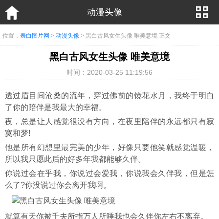
动漫头像
位置：
表白图片网
>
动漫头像
> 黑白古风女生头像 唯美意境 正文
黑白古风女生头像 唯美意境
时间：2020-03-25 11:19:56
透过眉目间沧桑的流年，穿过佛前的镜花水月，我终于明白
了你的陪伴是我最大的幸福。
夜，总是让人感觉很没有方向，在夜里陪伴的永远都只有寂
寞和梦!
他是所有幻想里最完美的少年，好像只要他笑就感觉温暖，
所以我只愿此后的好多年我都能够久伴。
你说过会在乎我，你说过会爱我，你说我会久伴我，但是怎
么了?你没说过你会离开我啊。
就算有天你被千夫所指万人所唾我也会久伴你左右不离弃。